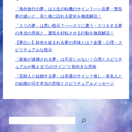
「海外旅行の夢」は人生の転機のサイン？――吉夢・警告
夢の違いと、見た後に訪れる変化を徹底解説！
「スリの夢」は悪い暗示？――スリに遭う・スリをする夢
の本当の意味と、運気を好転させる行動を徹底解説！
【夢占い】財布を盗まれる夢の意味とは？金運・心理・ス
ピリチュアルな暗示
「家族が逮捕される夢」は不吉じゃない！心理とスピリチ
ュアルが教える”心のサイン”と前向きな意味
「芸能人と結婚する夢」は幸運のサイン？推し・有名人と
の結婚が示す本当の意味とスピリチュアルメッセージ
検
索