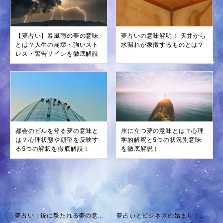
【夢占い】暴風雨の夢の意味
夢占いの意味解明！ 天井から
とは？人生の崩壊・強いスト
水漏れが象徴するものとは？
レス・警告サインを徹底解説
都会のビルを登る夢の意味と
崖に立つ夢の意味とは？心理
は？心理状態や願望を反映す
学的解釈と5つの状況別意味
る5つの解釈を徹底解説！
を徹底解説！
投
夢占い：銃に撃たれる夢の意味とは？場所や状況別の解釈と対処法を徹底解説！
夢占いとビジネスの始まり｜商売を始める夢の意味とは？