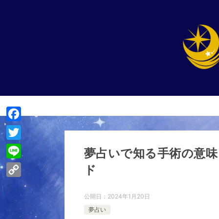
F
a
T
夢占いで知る手術の意味
c
w
L
ド
e
i
i
C
b
t
n
公開日：
2024年1月20日
o
o
t
e
夢占い
p
o