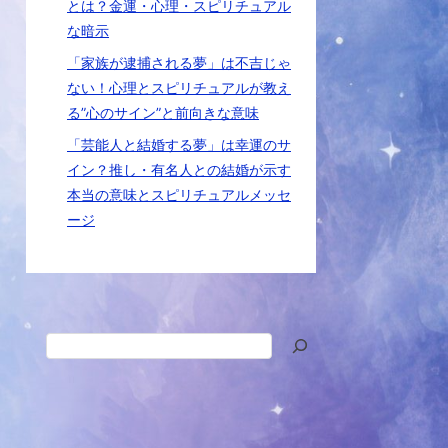
とは？金運・心理・スピリチュアル
な暗示
「家族が逮捕される夢」は不吉じゃ
ない！心理とスピリチュアルが教え
る”心のサイン”と前向きな意味
「芸能人と結婚する夢」は幸運のサ
イン？推し・有名人との結婚が示す
本当の意味とスピリチュアルメッセ
ージ
検
索