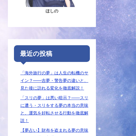
ほしの
最近の投稿
「海外旅行の夢」は人生の転機のサ
イン？――吉夢・警告夢の違いと、
見た後に訪れる変化を徹底解説！
「スリの夢」は悪い暗示？――スリ
に遭う・スリをする夢の本当の意味
と、運気を好転させる行動を徹底解
説！
【夢占い】財布を盗まれる夢の意味