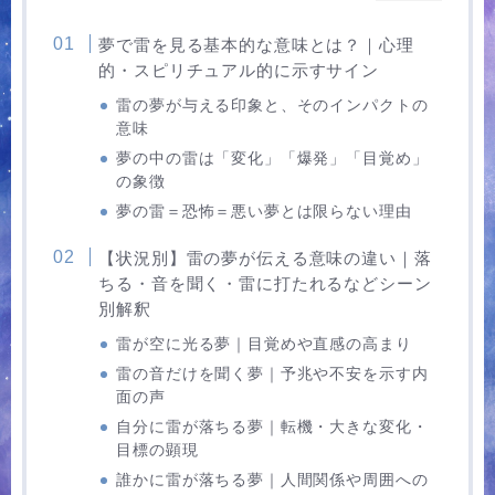
夢で雷を見る基本的な意味とは？｜心理
的・スピリチュアル的に示すサイン
雷の夢が与える印象と、そのインパクトの
意味
夢の中の雷は「変化」「爆発」「目覚め」
の象徴
夢の雷＝恐怖＝悪い夢とは限らない理由
【状況別】雷の夢が伝える意味の違い｜落
ちる・音を聞く・雷に打たれるなどシーン
別解釈
雷が空に光る夢｜目覚めや直感の高まり
雷の音だけを聞く夢｜予兆や不安を示す内
面の声
自分に雷が落ちる夢｜転機・大きな変化・
目標の顕現
誰かに雷が落ちる夢｜人間関係や周囲への