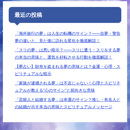
最近の投稿
「海外旅行の夢」は人生の転機のサイン？――吉夢・警告
夢の違いと、見た後に訪れる変化を徹底解説！
「スリの夢」は悪い暗示？――スリに遭う・スリをする夢
の本当の意味と、運気を好転させる行動を徹底解説！
【夢占い】財布を盗まれる夢の意味とは？金運・心理・ス
ピリチュアルな暗示
「家族が逮捕される夢」は不吉じゃない！心理とスピリチ
ュアルが教える”心のサイン”と前向きな意味
「芸能人と結婚する夢」は幸運のサイン？推し・有名人と
の結婚が示す本当の意味とスピリチュアルメッセージ