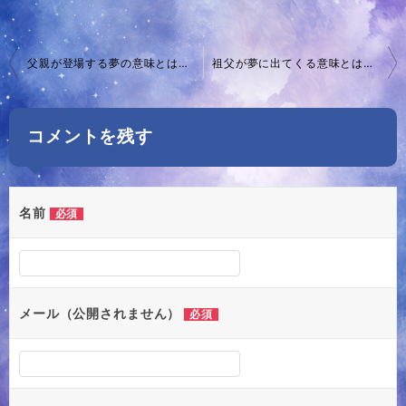
投
父親が登場する夢の意味とは？心理状態や人間関係を反映する10のメッセージを徹底解説
祖父が夢に出てくる意味とは？心理状態や関係性による解釈の違いを徹底解説！
稿
ナ
コメントを残す
ビ
ゲ
ー
名前
必須
シ
ョ
ン
メール（公開されません）
必須