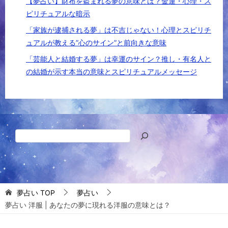
【夢占い】財布を盗まれる夢の意味とは？金運・心理・ス
ピリチュアルな暗示
「家族が逮捕される夢」は不吉じゃない！心理とスピリチ
ュアルが教える”心のサイン”と前向きな意味
「芸能人と結婚する夢」は幸運のサイン？推し・有名人と
の結婚が示す本当の意味とスピリチュアルメッセージ
検
索
夢占い
TOP
夢占い
夢占い 洋服 | あなたの夢に現れる洋服の意味とは？