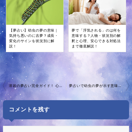
【夢占い】幼虫の夢の意味｜
夢で「浮気される」のは何を
気持ち悪いのに吉夢？成長・
意味する？人物・状況別の解
変化のサインを状況別に解
釈と心理、安心できる対処法
説！
まで徹底解説！
投
溶岩の夢占い完全ガイド！ 心の内側に潜む真実を解読
夢占いで幼虫の夢が示す意味とは？大量・体につく・駆除する夢まで状況別に解説
稿
ナ
コメントを残す
ビ
ゲ