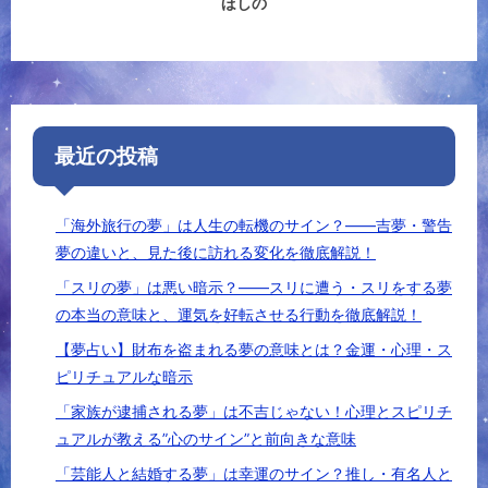
ほしの
最近の投稿
「海外旅行の夢」は人生の転機のサイン？――吉夢・警告
夢の違いと、見た後に訪れる変化を徹底解説！
「スリの夢」は悪い暗示？――スリに遭う・スリをする夢
の本当の意味と、運気を好転させる行動を徹底解説！
【夢占い】財布を盗まれる夢の意味とは？金運・心理・ス
ピリチュアルな暗示
「家族が逮捕される夢」は不吉じゃない！心理とスピリチ
ュアルが教える”心のサイン”と前向きな意味
「芸能人と結婚する夢」は幸運のサイン？推し・有名人と