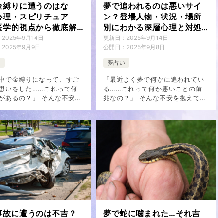
金縛りに遭うのはな
夢で追われるのは悪いサイ
心理・スピリチュア
ン？登場人物・状況・場所
医学的視点から徹底解
別にわかる深層心理と対処
法
：
2025年9月14日
更新日：
2025年9月14日
：
2025年9月9日
公開日：
2025年9月8日
い
夢占い
中で金縛りになって、すご
「最近よく夢で何かに追われてい
思いをした……これって何
る……これって何か悪いことの前
があるの？」 そんな不安な
兆なの？」 そんな不安を抱えてい
された方も多いのではない
る方も多いのではないでしょう
うか。 夢で金縛りに遭うと
か。 夢で追われる体験は、現代人
験は、多くの人が一度は経
の多くが経験する代表的な夢のひ
現象で […]
とつです。 し […]
事故に遭うのは不吉？
夢で蛇に噛まれた…それ吉