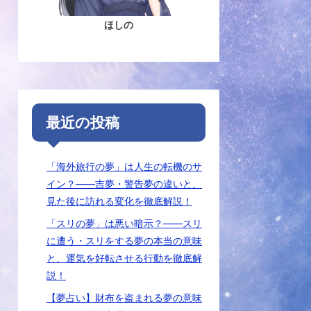
ほしの
最近の投稿
「海外旅行の夢」は人生の転機のサ
イン？――吉夢・警告夢の違いと、
見た後に訪れる変化を徹底解説！
「スリの夢」は悪い暗示？――スリ
に遭う・スリをする夢の本当の意味
と、運気を好転させる行動を徹底解
説！
【夢占い】財布を盗まれる夢の意味