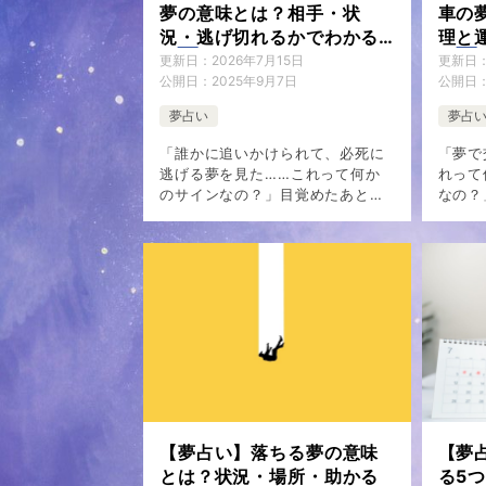
夢の意味とは？相手・状
車の
況・逃げ切れるかでわかる
理と
心理と暗示を徹底解説
更新日：
2026年7月15日
更新日
公開日：
2025年9月7日
公開日
夢占い
夢占
「誰かに追いかけられて、必死に
「夢で
逃げる夢を見た……これって何か
れって
のサインなの？」目覚めたあとも
なの？
息が上がっているような感覚が残
めた経
り、気になってしまう方も多いの
いでし
ではないでしょうか。 追いかけら
常にリ
れる夢は、誰が追ってきたのか、
めた後
逃げ切れ […]
てしま 
【夢占い】落ちる夢の意味
【夢
とは？状況・場所・助かる
る5