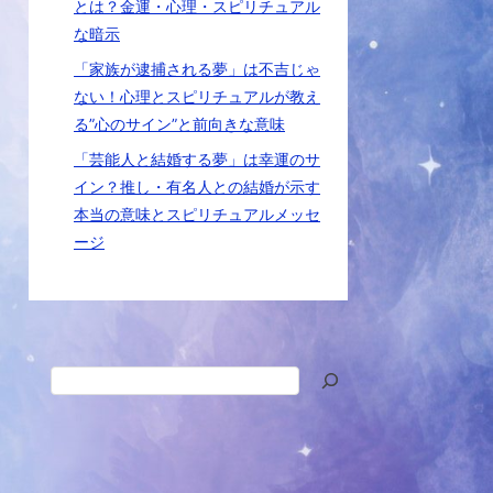
とは？金運・心理・スピリチュアル
な暗示
「家族が逮捕される夢」は不吉じゃ
ない！心理とスピリチュアルが教え
る”心のサイン”と前向きな意味
「芸能人と結婚する夢」は幸運のサ
イン？推し・有名人との結婚が示す
本当の意味とスピリチュアルメッセ
ージ
検
索