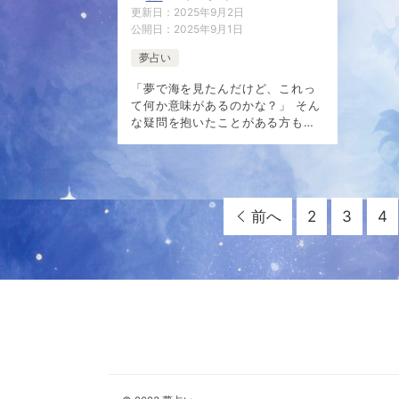
と未来のメッセージ
更新日：
2025年9月2日
公開日：
2025年9月1日
夢占い
「夢で海を見たんだけど、これっ
て何か意味があるのかな？」 そん
な疑問を抱いたことがある方も多
いのではないでしょうか。 海の夢
は非常に印象的で、目覚めたあと
も心に残り続けるものです。実
は、夢に現れる海にはあなたの深
層心理や […]
前へ
2
3
4