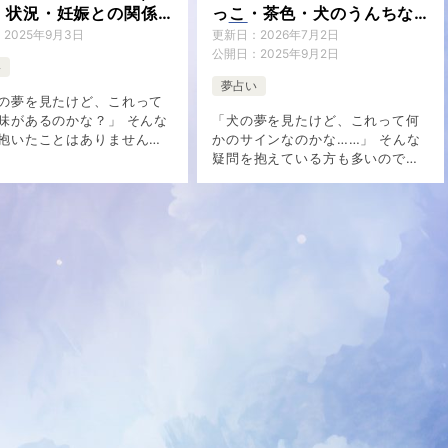
・状況・妊娠との関係
っこ・茶色・犬のうんちな
説
ど状況別に徹底解説
：
2025年9月3日
更新日：
2026年7月2日
公開日：
2025年9月2日
い
夢占い
の夢を見たけど、これって
味があるのかな？」 そんな
「犬の夢を見たけど、これって何
抱いたことはありません
かのサインなのかな……」 そんな
生理の夢は、多くの女性が経
疑問を抱えている方も多いのでは
一般的な夢の一つですが、
ないでしょうか。 夢の中に犬が登
い心理的メッセージが込め
場するのはよくある体験ですが、
います。 しかし、血の色や
犬の様子や状況によって意味合い
[…]
が大きく異な […]