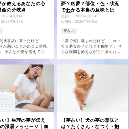
夢が教えるあなたの心
夢？凶夢？部位・色・状況
運命の分岐点
でわかる本当の意味とは
：
2025年9月14日
更新日：
2025年9月14日
：
2025年9月6日
公開日：
2025年9月5日
い
夢占い
交通事故に遭ったけど、こ
「夢で蛇に噛まれたけど、これっ
何か悪いことが起こる前兆
て吉夢なの？それとも凶夢？」 そ
」 そんな不安を抱えて目覚
んな疑問を抱えながら目覚めた経
験がある方も多いのではな
験がある方も多いのではないでし
ょうか。 交通事故の夢は非
ょうか。 蛇に噛まれる夢は非常に
アルで衝撃的なため、目覚
インパクトが強く、目覚めた後も
も強烈な不安や恐怖が残っ
強烈な印象が残るものです。しか
[…]
し、こ […]
占い】生理の夢が伝え
【夢占い】犬の夢の意味と
つの深層メッセージ｜血
は？たくさん・なつく・抱