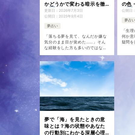
かどうかで変わる暗示を徹
の色
底解説
も解
更新日：
2026年7月3日
公開日
公開日：
2025年9月4日
夢占
夢占い
「生理
「落ちる夢を見て、なんだか嫌な
何か意
気分のまま目が覚めた……」そん
疑問を
な経験をした方も多いのではない
か。 
でしょうか。 落ちる夢は印象に残
験する
りやすく、目覚めたあとも「悪い
実は深
ことの前触れなのでは」と不安に
られて
なってしまう方が少なくありませ
状況、 
ん。 結 […]
夢で「海」を見たときの意
味とは？海の状態やあなた
の行動別にわかる深層心理