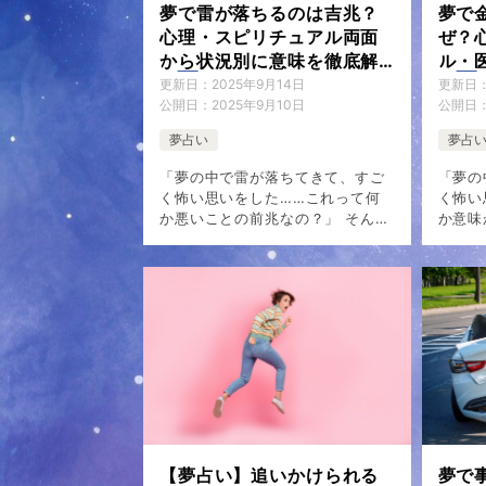
e
夢で雷が落ちるのは吉兆？
夢で
y
k
r
心理・スピリチュアル両面
ぜ？
L
から状況別に意味を徹底解
ル・
説
説
i
更新日：
2025年9月14日
更新日
公開日：
2025年9月10日
公開日
n
夢占い
夢占
k
「夢の中で雷が落ちてきて、すご
「夢の
く怖い思いをした……これって何
く怖い
か悪いことの前兆なの？」 そんな
か意味
不安を抱えている方も多いのでは
体験を
ないでしょうか。 雷の夢は非常に
でしょ
印象的で強烈な体験として記憶に
いう体
残りやすく、 […]
験する
【夢占い】追いかけられる
夢で