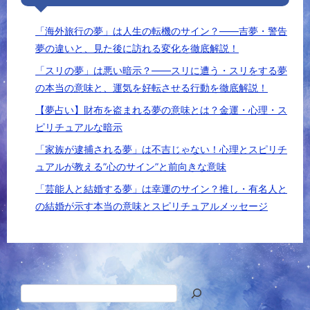
「海外旅行の夢」は人生の転機のサイン？――吉夢・警告
夢の違いと、見た後に訪れる変化を徹底解説！
「スリの夢」は悪い暗示？――スリに遭う・スリをする夢
の本当の意味と、運気を好転させる行動を徹底解説！
【夢占い】財布を盗まれる夢の意味とは？金運・心理・ス
ピリチュアルな暗示
「家族が逮捕される夢」は不吉じゃない！心理とスピリチ
ュアルが教える”心のサイン”と前向きな意味
「芸能人と結婚する夢」は幸運のサイン？推し・有名人と
の結婚が示す本当の意味とスピリチュアルメッセージ
検
索