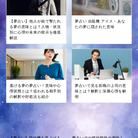
【夢占い】他人が銃で撃たれ
夢占い 自販機 アイス - あな
る夢の意味とは？人物・状況
たの夢に隠された意味
別に心理や未来の暗示を徹底
解説
逃げる夢の夢占い！意味や心
夢占いで見る前職の上司の意
理状態とは？追われる相手別
味とは？解釈と深層心理を解
の解釈や対処法も紹介
明
投
【夢占い】飛行機を見上げる夢の意味は？良い前兆？心理状態と状況別のメッセージを解説
夢占いでの螺旋階段の意味 | 上昇・下降の象徴を徹底解析