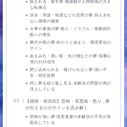
殺される・殺す夢:価値観や人間関係の大き
な転換点
洪水・津波・地震などの災害の夢:抑えきれ
ない感情の爆発
火事や爆発の夢:怒り・トラブル・衝動的行
動への警告
葬式や棺の夢:終わりと始まり、環境変化の
サイン
血まみれ・黒い影・化け物などの夢:深層心
理のSOS信号
閉じ込められる・逃げられない夢:強い不
安・抑圧状態
同じ夢を繰り返し見る:未解決の問題が再び
浮上している
【感情・状況別】恐怖・罪悪感・怒り…夢
が伝える心のサインを読み解く
恐怖が強い夢:現実逃避や未解決の不安が表
面化している