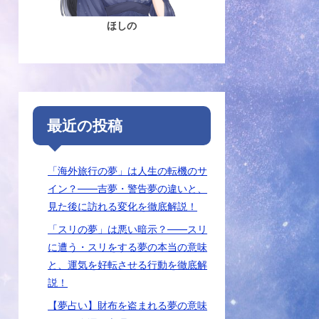
ほしの
最近の投稿
「海外旅行の夢」は人生の転機のサ
イン？――吉夢・警告夢の違いと、
見た後に訪れる変化を徹底解説！
「スリの夢」は悪い暗示？――スリ
に遭う・スリをする夢の本当の意味
と、運気を好転させる行動を徹底解
説！
【夢占い】財布を盗まれる夢の意味