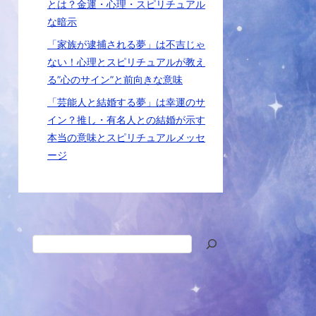
とは？金運・心理・スピリチュアル
な暗示
「家族が逮捕される夢」は不吉じゃ
ない！心理とスピリチュアルが教え
る”心のサイン”と前向きな意味
「芸能人と結婚する夢」は幸運のサ
イン？推し・有名人との結婚が示す
本当の意味とスピリチュアルメッセ
ージ
検
索