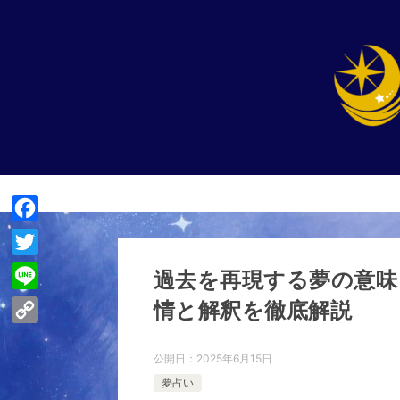
F
a
T
過去を再現する夢の意味
c
w
L
情と解釈を徹底解説
e
i
i
C
b
t
n
公開日：
2025年6月15日
o
o
t
e
夢占い
p
o