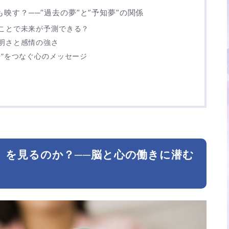
映す？──”過去の夢”と”予知夢”の関係
ことで未来が予測できる？
明さと感情の強さ
来”をつなぐ心のメッセージ
」を見るのか？──脳と心の働きに潜む