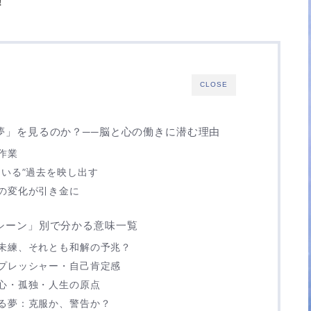
！
CLOSE
夢」を見るのか？──脳と心の働きに潜む理由
作業
ている”過去を映し出す
の変化が引き金に
シーン」別で分かる意味一覧
未練、それとも和解の予兆？
プレッシャー・自己肯定感
心・孤独・人生の原点
る夢：克服か、警告か？