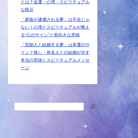
とは？金運・心理・スピリチュアル
な暗示
「家族が逮捕される夢」は不吉じゃ
ない！心理とスピリチュアルが教え
る”心のサイン”と前向きな意味
「芸能人と結婚する夢」は幸運のサ
イン？推し・有名人との結婚が示す
本当の意味とスピリチュアルメッセ
ージ
検
索