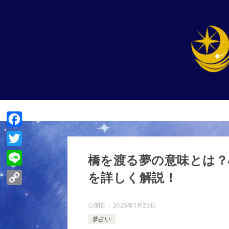
F
a
T
橋を渡る夢の意味とは？
c
w
L
を詳しく解説！
e
i
i
C
b
t
n
公開日：
2025年1月23日
o
o
t
e
夢占い
p
o