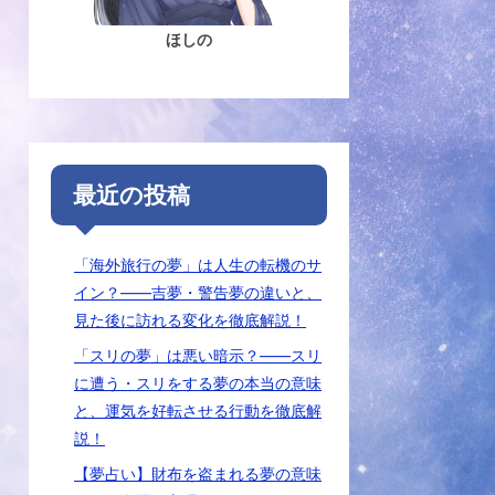
ほしの
最近の投稿
「海外旅行の夢」は人生の転機のサ
イン？――吉夢・警告夢の違いと、
見た後に訪れる変化を徹底解説！
「スリの夢」は悪い暗示？――スリ
に遭う・スリをする夢の本当の意味
と、運気を好転させる行動を徹底解
説！
【夢占い】財布を盗まれる夢の意味