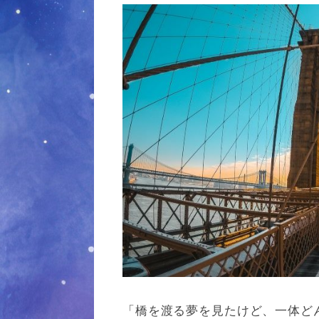
e
y
k
r
L
i
n
k
「橋を渡る夢を見たけど、一体ど