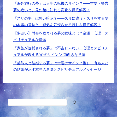
「海外旅行の夢」は人生の転機のサイン？――吉夢・警告
夢の違いと、見た後に訪れる変化を徹底解説！
「スリの夢」は悪い暗示？――スリに遭う・スリをする夢
の本当の意味と、運気を好転させる行動を徹底解説！
【夢占い】財布を盗まれる夢の意味とは？金運・心理・ス
ピリチュアルな暗示
「家族が逮捕される夢」は不吉じゃない！心理とスピリチ
ュアルが教える”心のサイン”と前向きな意味
「芸能人と結婚する夢」は幸運のサイン？推し・有名人と
の結婚が示す本当の意味とスピリチュアルメッセージ
検
索