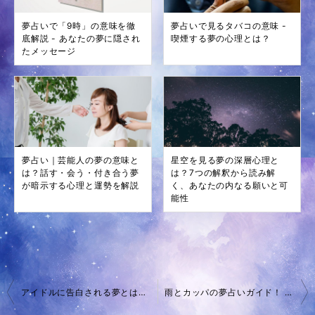
夢占いで「9時」の意味を徹
夢占いで見るタバコの意味 -
底解説 - あなたの夢に隠され
喫煙する夢の心理とは？
たメッセージ
夢占い｜芸能人の夢の意味と
星空を見る夢の深層心理と
は？話す・会う・付き合う夢
は？7つの解釈から読み解
が暗示する心理と運勢を解説
く、あなたの内なる願いと可
能性
投
アイドルに告白される夢とは？夢占いで解き明かす
雨とカッパの夢占いガイド！ 心理と象徴を理解する
稿