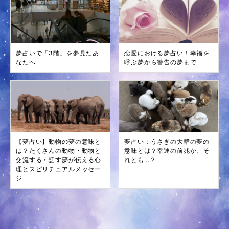
夢占いで「3階」を夢見たあ
恋愛における夢占い！幸福を
なたへ
呼ぶ夢から警告の夢まで
【夢占い】動物の夢の意味と
夢占い：うさぎの大群の夢の
は？たくさんの動物・動物と
意味とは？幸運の前兆か、そ
交流する・話す夢が伝える心
れとも…？
理とスピリチュアルメッセー
ジ