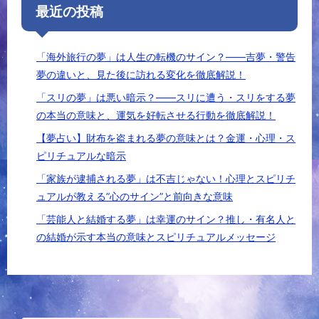
最近の投稿
「海外旅行の夢」は人生の転機のサイン？――吉夢・警告
夢の違いと、見た後に訪れる変化を徹底解説！
「スリの夢」は悪い暗示？――スリに遭う・スリをする夢
の本当の意味と、運気を好転させる行動を徹底解説！
【夢占い】財布を盗まれる夢の意味とは？金運・心理・ス
ピリチュアルな暗示
「家族が逮捕される夢」は不吉じゃない！心理とスピリチ
ュアルが教える”心のサイン”と前向きな意味
「芸能人と結婚する夢」は幸運のサイン？推し・有名人と
の結婚が示す本当の意味とスピリチュアルメッセージ