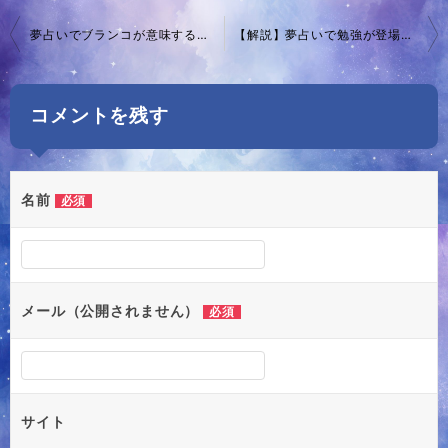
投
夢占いでブランコが意味する深層心理とは？最新の解釈まとめ
【解説】夢占いで勉強が登場する意味・進むべき道を解読
稿
ナ
コメントを残す
ビ
ゲ
ー
名前
必須
シ
ョ
ン
メール（公開されません）
必須
サイト