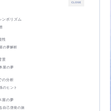
CLOSE
シンボリズム
態
能性
屋の夢解析
背景
本屋の夢
での分析
係のヒント
本屋の夢
る自己啓発の旅