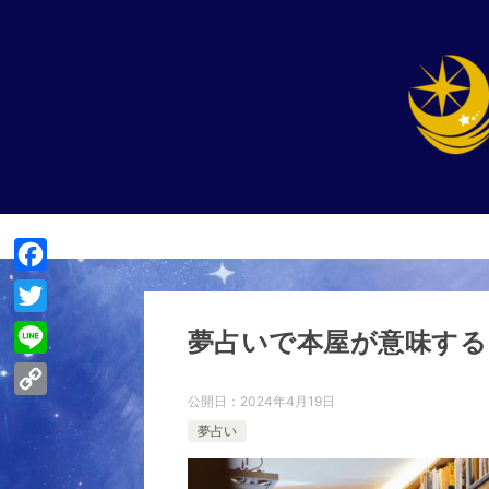
F
a
T
夢占いで本屋が意味する
c
w
L
e
i
i
公開日：
2024年4月19日
C
b
t
夢占い
n
o
o
t
e
p
o