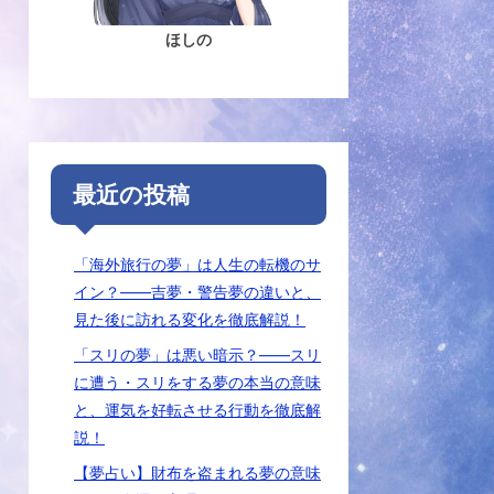
ほしの
最近の投稿
「海外旅行の夢」は人生の転機のサ
イン？――吉夢・警告夢の違いと、
見た後に訪れる変化を徹底解説！
「スリの夢」は悪い暗示？――スリ
に遭う・スリをする夢の本当の意味
と、運気を好転させる行動を徹底解
説！
【夢占い】財布を盗まれる夢の意味