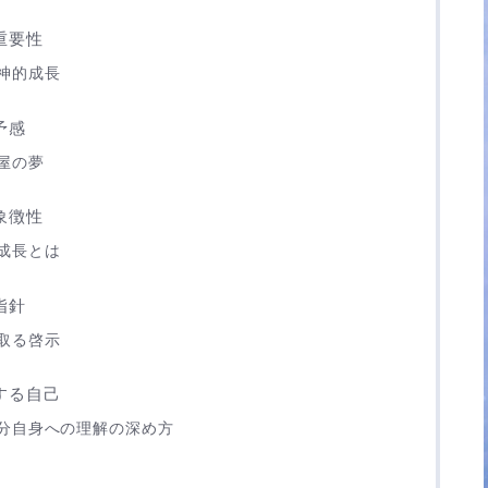
重要性
神的成長
予感
屋の夢
象徴性
成長とは
指針
取る啓示
する自己
分自身への理解の深め方