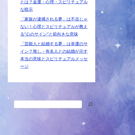
とは？金運・心理・スピリチュアル
な暗示
「家族が逮捕される夢」は不吉じゃ
ない！心理とスピリチュアルが教え
る”心のサイン”と前向きな意味
「芸能人と結婚する夢」は幸運のサ
イン？推し・有名人との結婚が示す
本当の意味とスピリチュアルメッセ
ージ
検
索