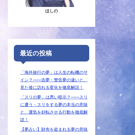
ほしの
最近の投稿
「海外旅行の夢」は人生の転機のサ
イン？――吉夢・警告夢の違いと、
見た後に訪れる変化を徹底解説！
「スリの夢」は悪い暗示？――スリ
に遭う・スリをする夢の本当の意味
と、運気を好転させる行動を徹底解
説！
【夢占い】財布を盗まれる夢の意味