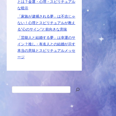
とは？金運・心理・スピリチュアル
な暗示
「家族が逮捕される夢」は不吉じゃ
ない！心理とスピリチュアルが教え
る”心のサイン”と前向きな意味
「芸能人と結婚する夢」は幸運のサ
イン？推し・有名人との結婚が示す
本当の意味とスピリチュアルメッセ
ージ
検
索