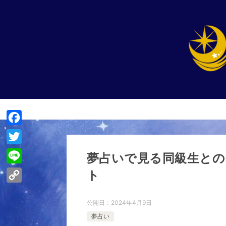
F
a
T
夢占いで見る同級生との
c
w
L
ト
e
i
i
C
b
t
n
公開日：
2024年4月9日
o
o
t
e
夢占い
p
o