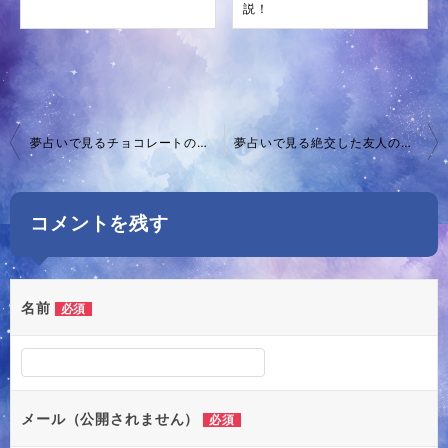
説！
投
夢占いで見るチョコレートの意味！愛情から警告まで
夢占いで見る絶交した友人の意味とは？
稿
ナ
コメントを残す
ビ
ゲ
ー
名前
必須
シ
ョ
ン
メール（公開されません）
必須