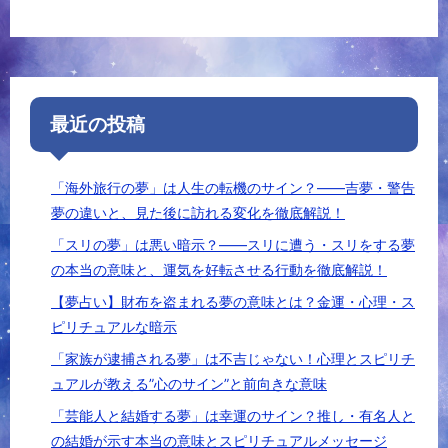
最近の投稿
「海外旅行の夢」は人生の転機のサイン？――吉夢・警告
夢の違いと、見た後に訪れる変化を徹底解説！
「スリの夢」は悪い暗示？――スリに遭う・スリをする夢
の本当の意味と、運気を好転させる行動を徹底解説！
【夢占い】財布を盗まれる夢の意味とは？金運・心理・ス
ピリチュアルな暗示
「家族が逮捕される夢」は不吉じゃない！心理とスピリチ
ュアルが教える”心のサイン”と前向きな意味
「芸能人と結婚する夢」は幸運のサイン？推し・有名人と
の結婚が示す本当の意味とスピリチュアルメッセージ