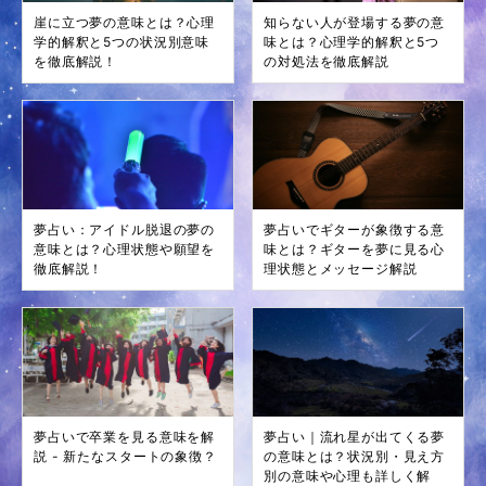
崖に立つ夢の意味とは？心理
知らない人が登場する夢の意
学的解釈と5つの状況別意味
味とは？心理学的解釈と5つ
を徹底解説！
の対処法を徹底解説
夢占い：アイドル脱退の夢の
夢占いでギターが象徴する意
意味とは？心理状態や願望を
味とは？ギターを夢に見る心
徹底解説！
理状態とメッセージ解説
夢占いで卒業を見る意味を解
夢占い｜流れ星が出てくる夢
説 - 新たなスタートの象徴？
の意味とは？状況別・見え方
別の意味や心理も詳しく解