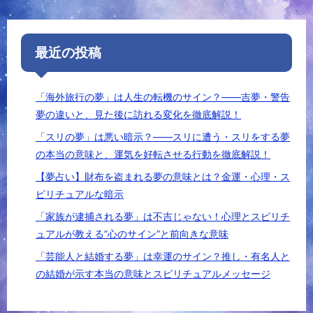
最近の投稿
「海外旅行の夢」は人生の転機のサイン？――吉夢・警告
夢の違いと、見た後に訪れる変化を徹底解説！
「スリの夢」は悪い暗示？――スリに遭う・スリをする夢
の本当の意味と、運気を好転させる行動を徹底解説！
【夢占い】財布を盗まれる夢の意味とは？金運・心理・ス
ピリチュアルな暗示
「家族が逮捕される夢」は不吉じゃない！心理とスピリチ
ュアルが教える”心のサイン”と前向きな意味
「芸能人と結婚する夢」は幸運のサイン？推し・有名人と
の結婚が示す本当の意味とスピリチュアルメッセージ