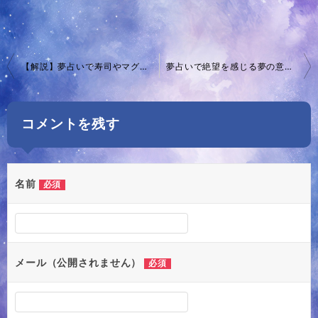
投
【解説】夢占いで寿司やマグロが示す意味とは？
夢占いで絶望を感じる夢の意味とは？解読の鍵を見つける
稿
ナ
コメントを残す
ビ
ゲ
ー
名前
必須
シ
ョ
ン
メール（公開されません）
必須