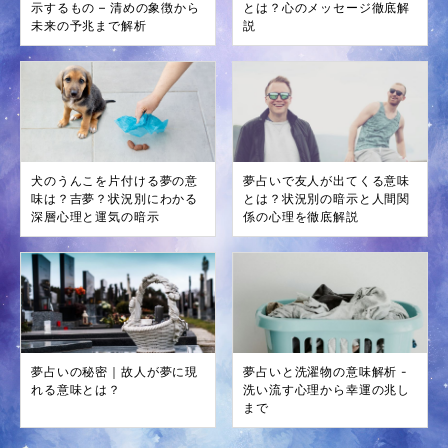
示するもの – 清めの象徴から
とは？心のメッセージ徹底解
未来の予兆まで解析
説
犬のうんこを片付ける夢の意
夢占いで友人が出てくる意味
味は？吉夢？状況別にわかる
とは？状況別の暗示と人間関
深層心理と運気の暗示
係の心理を徹底解説
夢占いの秘密｜故人が夢に現
夢占いと洗濯物の意味解析 -
れる意味とは？
洗い流す心理から幸運の兆し
まで