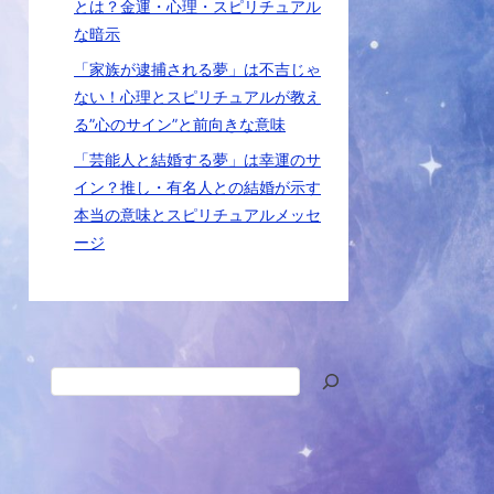
とは？金運・心理・スピリチュアル
な暗示
「家族が逮捕される夢」は不吉じゃ
ない！心理とスピリチュアルが教え
る”心のサイン”と前向きな意味
「芸能人と結婚する夢」は幸運のサ
イン？推し・有名人との結婚が示す
本当の意味とスピリチュアルメッセ
ージ
検
索