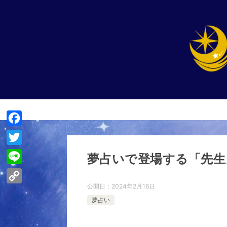
F
a
T
夢占いで登場する「先生
c
w
L
e
i
i
公開日：
2024年2月16日
C
b
t
夢占い
n
o
o
t
e
p
o