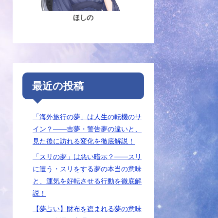
ほしの
最近の投稿
「海外旅行の夢」は人生の転機のサ
イン？――吉夢・警告夢の違いと、
見た後に訪れる変化を徹底解説！
「スリの夢」は悪い暗示？――スリ
に遭う・スリをする夢の本当の意味
と、運気を好転させる行動を徹底解
説！
【夢占い】財布を盗まれる夢の意味