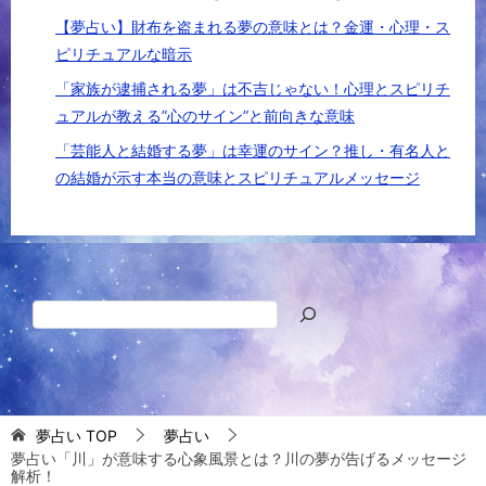
【夢占い】財布を盗まれる夢の意味とは？金運・心理・ス
ピリチュアルな暗示
「家族が逮捕される夢」は不吉じゃない！心理とスピリチ
ュアルが教える”心のサイン”と前向きな意味
「芸能人と結婚する夢」は幸運のサイン？推し・有名人と
の結婚が示す本当の意味とスピリチュアルメッセージ
検
索
夢占い
TOP
夢占い
夢占い「川」が意味する心象風景とは？川の夢が告げるメッセージ
解析！