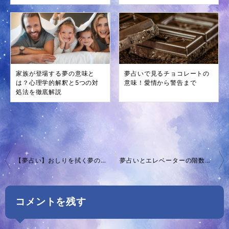
家族が登場する夢の意味と
夢占いで見るチョコレートの
は？心理学的解釈と5つの対
意味！愛情から警告まで
処法を徹底解説
投
【夢占い】おしりを拭く夢の意味とは？悩みの解消・問題解決を示すサイン【状況別解説】
夢占いとエレベーターの階数が示す意味！あなたの未来を探る
稿
ナ
コメントを残す
ビ
ゲ