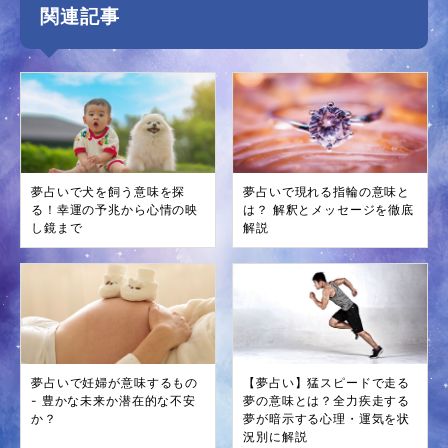
関連記事
夢占いで犬を飼う意味を探
夢占いで現れる指輪の意味と
る！幸運の予兆から心情の映
は？ 解釈とメッセージを徹底
し鏡まで
解説
夢占いで妊婦が意味するもの
【夢占い】猛スピードで走る
- 豊かな未来か潜在的な不安
夢の意味とは？全力疾走する
か？
夢が暗示する心理・運気を状
況別に解説